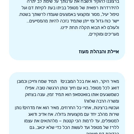
ברצוננו להוקיר ולשבח את ערנותך על שימת לב יתרה
להידרדרות רפואית של מטופל בביתו בעת לקיחת דם ועל
טיפול יעיל, מסור ומקצועי באמצעים שעמדו לרשותך בשטח.
יישר כוח גדול ומי ייתן שתמיד נזכה להיות מהמסייעים…
ולעולם לא תבוא תקלה תחת ידינו.
מעריכים ומוקירים,
איילת והנהלת מעוז
מאיר היקר, הוא אח בכל המובנים! תמיד שמח וחייכן וכמובן
דואג לכל מטופל. בא עם חיוך ונותן הרגשה טובה. אפילו
כשמשגעים אותו בוואטסאפ הוא תמיד זמין, עונה בצחוק
ומשרה הרבה שלווה!
ועכשיו ברצינות, אחרי כל החרוזים, מאיר הוא אח מדהים! נותן
שירות מהלב יחד עם מקצועיות גדולה. אח אדיב ודואג
למטופלים, עד לרמות הכי קטנות – מלהתאים את עצמו
ללו״ז של מטופל ועד לעשות הכל כדי שלא יכאב, גם