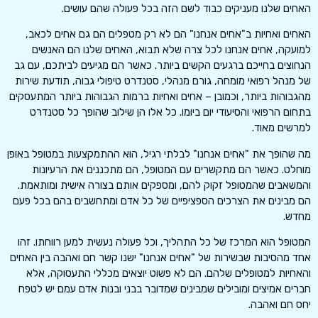
האחים שלנו מעניקים כבוד לשם הזה בכל פעולה שהם עושים.
האחים ואחיות ב"אחים אנחנו" הם לא רק מטפלים הם גם אחים לכאב,
למועקה, אחים אנחנו לכל צרה שלא תבוא, האחים שלנו הם האנשים
הנחוצים בחייכם ברגעים הקשים ביותר. כאשר הם מגיעים לביתכם, עם גב
של מנהל רפואי מומחה, גורם מנהלי, סטנדרט טיפולי גבוה, תודעת שירות
מהגבוהות ביותר, וכמובן – אחים ואחיות ברמות הגבוהות ביותר המתעסקים
בתחום הרפואי והסיעודי יום ביומו. כל אלו הן שילוב שהופך כל סטנדרט
למרשים מאוד.
מה שהופך את "אחים אנחנו" לבלתי רגיל, הוא ההתמקצעות במטופל באופן
מוחלט. כאשר הם מתקשרים עם המטופל, הם מתכננים את הרעיונות
והמשאבים שהמטופל זקוק להם, ומספקים אותם בצורה אישית ומותאמת.
הם מבינים את הצרכים הספציפיים של כל אדם ומתחשבים בהם בכל פעם
מחדש.
המטופל הוא המרכז של כל התהליך, וכל פעולה נעשית למען רווחתו. זהו
אחד מהסיבות שבשירות של "אחים אנחנו" ישנו קשר חם ואהבה בין האחים
והאחיות למטופלים שלהם. הם לא פשוט יוצאים מכללי התעסוקה, אלא
חברים אמיצים ומובילים שמבינים שמדובר בבני ובנות אדם עמם יש לטפח
יחס חם ואהבה.