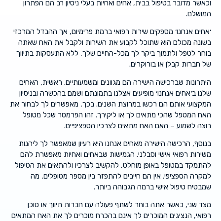
וכאשר מדובר בטיפול בבית, אחים ואחיות בעלי ניסיון רב הם הפתרון
המושלם.
׳אחים אנחנו׳ מספקים שירות רפואי ברמת פרימיום, אך ההבדל המרכזי
בשונה מכולם הוא שתוכל לקבוע את השירות ולקבל את האח שאתה
בוחר לטפל ולתמוך ביקר לך מכל-החיים שלך, ללא התעסקות בתיווך
של חברות קבלן או בורוקרים.
היתרונות שברכישה הישירה הם מגוונים ומשמעותיים. ראשית, האחים
שלנו ב׳אחים אנחנו׳ מופיעים אצלנו בתמונתם ושמם בהכשרה ובניסיון
המקצועי אותם הם רכשו במרוצת השנים. בכך, מאפשרים לך לבחור את
האח המטפל שהכי מתאים לך או ליקירך. זהו הפרמטר שכל מטופל
רוצה לשמוע – האם האח מתאים לצרכיו הספציפיים.
בנוסף, הרכישה הישירה מאחים אנחנו היא רעיון שמאפשר לך ליהנות
משירות רפואי אישי וסבלני. הגמישות שבאחים ואחיות מאפשרת להם
להתמקד במטופל באופן מוחלט, להקשיב לצרכיו ולהתאים את הטיפול
למקרה הספציפי. אין הם חייבים להתפזר בין מספר מטופלים, מה
שמבטיח טיפול אישי ברמה הגבוהה ביותר.
מצד שני, כאשר אתה בוחר לשתף פעולה עם חברות תיווך או סוכן
רפואי, הנציגים המוכרים לך אינם בהכרח מוכרים לך את האח המתאים